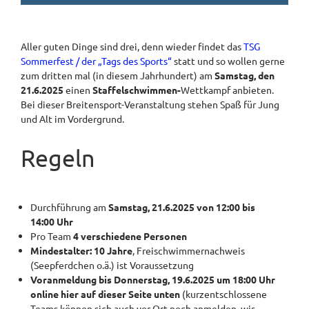
Aller guten Dinge sind drei, denn wieder findet das
TSG
Sommerfest / der „Tags des Sports“
statt und so wollen gerne
zum dritten mal (in diesem Jahrhundert) am
Samstag, den
21.6.2025
einen
Staffelschwimmen-
Wettkampf anbieten.
Bei dieser Breitensport-Veranstaltung stehen Spaß für Jung
und Alt im Vordergrund.
Regeln
Durchführung am
Samstag, 21.6.2025 von 12:00 bis
14:00 Uhr
Pro Team
4 verschiedene Personen
Mindestalter: 10 Jahre
, Freischwimmernachweis
(Seepferdchen o.ä.) ist Voraussetzung
Voranmeldung bis Donnerstag, 19.6.2025 um 18:00 Uhr
online hier auf dieser Seite unten
(kurzentschlossene
Teams können sich auch vor Ort noch anmelden, wir