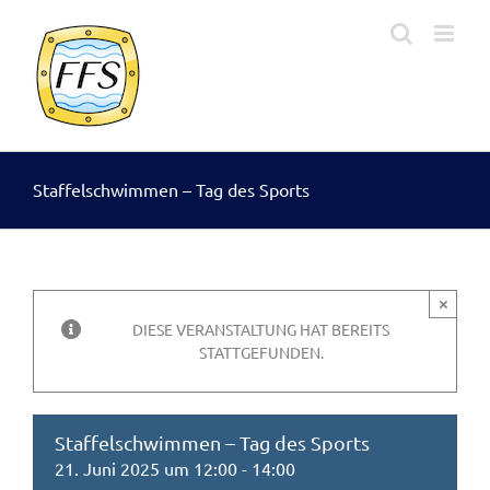
Zum
Inhalt
springen
Staffelschwimmen – Tag des Sports
×
DIESE VERANSTALTUNG HAT BEREITS
STATTGEFUNDEN.
Staffelschwimmen – Tag des Sports
21. Juni 2025 um 12:00
-
14:00