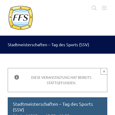
Zum
Inhalt
springen
Stadtmeisterschaften – Tag des Sports (SSV)
×
DIESE VERANSTALTUNG HAT BEREITS
STATTGEFUNDEN.
Stadtmeisterschaften – Tag des Sports
(SSV)