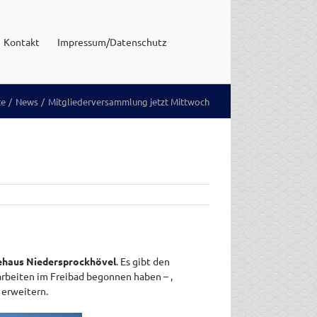
Kontakt
Impressum/Datenschutz
te
News
Mitgliederversammlung jetzt Mittwoch
ehaus Niedersprockhövel
. Es gibt den
sarbeiten im Freibad begonnen haben – ,
 erweitern.