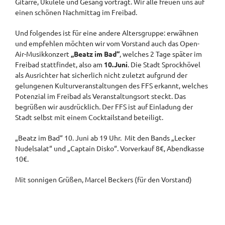
Gitarre, Ukulele und Gesang vorträgt. Wir alle freuen uns auf
einen schönen Nachmittag im Freibad.
Und folgendes ist für eine andere Altersgruppe: erwähnen
und empfehlen möchten wir vom Vorstand auch das Open-
Air-Musikkonzert
„Beatz im Bad“
, welches 2 Tage später im
Freibad stattfindet, also am
10.Juni
. Die Stadt Sprockhövel
als Ausrichter hat sicherlich nicht zuletzt aufgrund der
gelungenen Kulturveranstaltungen des FFS erkannt, welches
Potenzial im Freibad als Veranstaltungsort steckt. Das
begrüßen wir ausdrücklich. Der FFS ist auf Einladung der
Stadt selbst mit einem Cocktailstand beteiligt.
„Beatz im Bad“ 10. Juni ab 19 Uhr. Mit den Bands „Lecker
Nudelsalat“ und „Captain Disko“. Vorverkauf 8€, Abendkasse
10€.
Mit sonnigen Grüßen, Marcel Beckers (für den Vorstand)