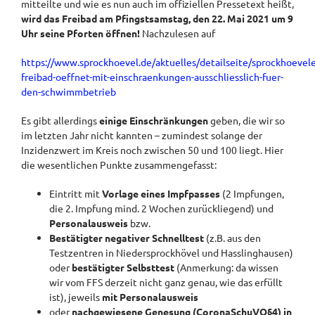
mitteilte und wie es nun auch im offiziellen Pressetext heißt,
wird das Freibad am Pfingstsamstag, den 22. Mai 2021 um 9
Uhr seine Pforten öffnen!
Nachzulesen auf
https://www.sprockhoevel.de/aktuelles/detailseite/sprockhoevele
freibad-oeffnet-mit-einschraenkungen-ausschliesslich-fuer-
den-schwimmbetrieb
Es gibt allerdings
einige Einschränkungen
geben, die wir so
im letzten Jahr nicht kannten – zumindest solange der
Inzidenzwert im Kreis noch zwischen 50 und 100 liegt. Hier
die wesentlichen Punkte zusammengefasst:
Eintritt mit
Vorlage eines Impfpasses
(2 Impfungen,
die 2. Impfung mind. 2 Wochen zurückliegend) und
Personalausweis
bzw.
Bestätigter negativer Schnelltest
(z.B. aus den
Testzentren in Niedersprockhövel und Hasslinghausen)
oder
bestätigter Selbsttest
(Anmerkung: da wissen
wir vom FFS derzeit nicht ganz genau, wie das erfüllt
ist), jeweils
mit Personalausweis
oder
nachgewiesene Genesung (CoronaSchuVO§4) in