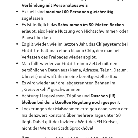
Verbindung mit Personalausweis
Aktuell sind
maximal 60 Personen gleichzeitig
zugelassen
Es ist lediglich das
Schwimmen im 50-Meter-Becken
erlaubt, also keine Nutzung von Nichtschwimmer- oder
Planschbecken
Es gilt wieder, wie im letzten Jahr, das
Chipsystem
: bei
Eintritt erhält man einen blauen Chip, den man bei
Verlassen des Freibades wieder abgibt.
Man füllt wieder vor Eintritt einen Zettel mit den
persönlichen Daten aus (Name, Adresse, Tel.nr., Datum,
Uhrzeit) und wirft ihn in eine bereitgestellte Box
Es wird wieder auf drei abgetrennten Bahnen im
„Kreisverkehr“ geschwommen
Achtung: Liegewiesen, Tribüne und
Duschen (!!!)
bleiben bei der aktuellen Regelung noch gesperrt
Lockerungen der Maßnahmen erfolgen dann, wenn der
Inzidenzwert konstant über mehrere Tage unter 50
liegt. Dabei gilt der Inzidenz-Wert des EN-Kreises,
nicht der Wert der Stadt Sprockhövel